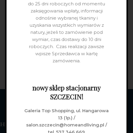
do 25 dni roboczych od momentu
zaksięgowania wpłaty, informacji
odnośnie wybranej tkaniny i
uzyskania wszystkich wymiarów z
natury, jeżeli to zamówienie pod
wymiar, czas dostawy do 10 dni
roboczych. Czas realizacji zawsze
wpisze Sprzedawca w kartę
zamówienia.
nowy sklep stacjonarny
SZCZECIN!
Galeria Top Shopping, ul. Hangarowa
13 (1p.) /
salon.szczecin@homeandliving.pl /
tel. 537 346 669