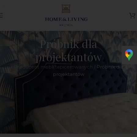
Skip to navigation
Skip to main content
Próbnik dla
projektantów
Producent mebli tapicerowanych
/
Próbnik dla
projektantów