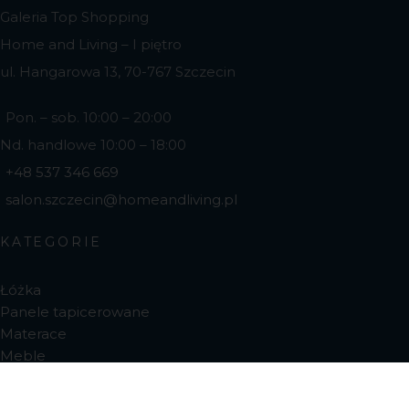
Galeria Top Shopping
Home and Living – I piętro
ul. Hangarowa 13, 70-767 Szczecin
Pon. – sob. 10:00 – 20:00
Nd. handlowe 10:00 – 18:00
+48 537 346 669
salon.szczecin@homeandliving.pl
KATEGORIE
Łóżka
Panele tapicerowane
Materace
Meble
MENU