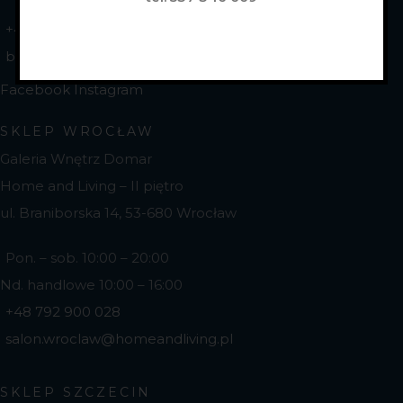
+48 536 413 391
biuro@homeandliving.pl
Facebook
Instagram
SKLEP WROCŁAW
Galeria Wnętrz Domar
Home and Living – II piętro
ul. Braniborska 14, 53-680 Wrocław
Pon. – sob. 10:00 – 20:00
Nd. handlowe 10:00 – 16:00
+48 792 900 028
salon.wroclaw@homeandliving.pl
SKLEP SZCZECIN